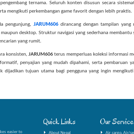
i pengembang ternama. Seluruh konten disusun secara sist
erta mengikuti perkembangan game favorit dengan lebih praktis.
da pengunjung,
JARUM606
dirancang dengan tampilan yang r
op, maupun desktop. Struktur navigasi yang sederhana membantu 
ncarian yang rumit.
ra konsisten,
JARUM606
terus memperluas koleksi informasi 
informatif, penyajian yang mudah dipahami, serta pembaruan
yak dijadikan tujuan utama bagi pengguna yang ingin mengikut
Quick Links
Our Service
kes easier to
About Nepal
Air cargo, Air/s