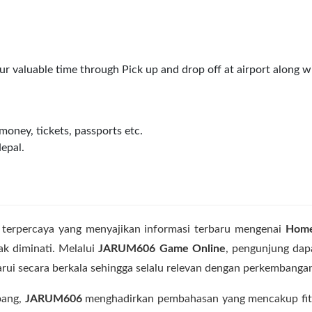
ur valuable time through Pick up and drop off at airport along wi
 money, tickets, passports etc.
epal.
i terpercaya yang menyajikan informasi terbaru mengenai
Hom
ak diminati. Melalui
JARUM606 Game Online
, pengunjung dap
rbarui secara berkala sehingga selalu relevan dengan perkembangan
bang,
JARUM606
menghadirkan pembahasan yang mencakup fitu