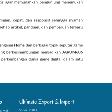
ematis agar memudahkan pengunjung menemukan
ingan, cepat, dan responsif sehingga nyaman
setiap artikel, panduan, dan pembaruan terbaru
mengenai
Home
dan berbagai topik seputar game
 yang berkesinambungan menjadikan
JARUM606
i perkembangan dunia game digital dalam satu
s
Ultimate Export & Import
Shiva Bhatta
ea Mail