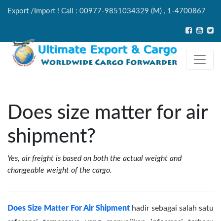
Export /Import ! Call : 00977-9851034329 (M) , 1-4700867
(Tel)
Does size matter for air
shipment?
Yes, air freight is based on both the actual weight and
changeable weight of the cargo.
Does Size Matter For Air Shipment
hadir sebagai salah satu