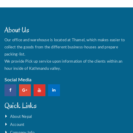
About Us
Our office and warehouse is located at Thamel, which makes easier to
collect the goods from the different business-houses and prepare
packing-list.
We provide Pick up service upon information of the clients within an
hour inside of Kathmandu valley.
Social Media
Quick Links
About Nepal
Account
Company Info